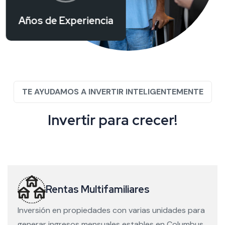
Años de Experiencia
TE AYUDAMOS A INVERTIR INTELIGENTEMENTE
I
n
v
e
r
t
i
r
p
a
r
a
c
r
e
c
e
r
!
Rentas Multifamiliares
Inversión en propiedades con varias unidades para
generar ingresos mensuales estables en Columbus.