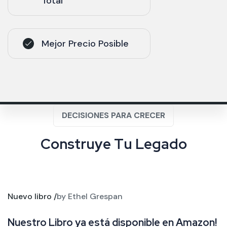
Total
Mejor Precio Posible
DECISIONES PARA CRECER
C
o
n
s
t
r
u
y
e
T
u
L
e
g
a
d
o
Nuevo libro /
by Ethel Grespan
Nuestro Libro ya está disponible en Amazon!