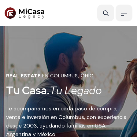
REAL ESTATE
EN COLUMBUS, OHIO.
T
u
C
a
s
a
.
T
u
L
e
g
a
d
o
Te acompañamos en cada paso de compra,
venta e inversión en Columbus, con experiencia
desde 2003, ayudando familias en USA,
Argentina y México.