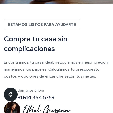
ESTAMOS LISTOS PARA AYUDARTE
C
o
m
p
r
a
t
u
c
a
s
a
s
i
n
c
o
m
p
l
i
c
a
c
i
o
n
e
s
Encontramos tu casa ideal, negociamos el mejor precio y
manejamos los papeles. Calculamos tu presupuesto,
costos y opciones de enganche según tus metas.
Llámanos ahora
+1 614 354 5759