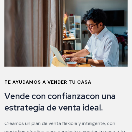
TE AYUDAMOS A VENDER TU CASA
V
e
n
d
e
c
o
n
c
o
n
f
i
a
n
z
a
c
o
n
u
n
a
e
s
t
r
a
t
e
g
i
a
d
e
v
e
n
t
a
i
d
e
a
l
.
Creamos un plan de venta flexible y inteligente, con
marketing efectivo, para ayudarte a vender tu casa a tu