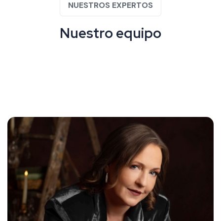
NUESTROS EXPERTOS
N
u
e
s
t
r
o
e
q
u
i
p
o